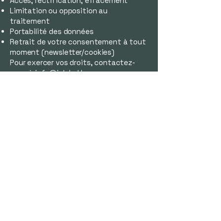
Accès, rectification, effacement
Limitation ou opposition au
traitement
Portabilité des données
Retrait de votre consentement à tout
moment (newsletter/cookies)
Pour exercer vos droits, contactez-
nous à
info@julabel.be
.
Vous pouvez aussi introduire une
réclamation auprès de l’Autorité de
protection des données :
https://www.autoriteprotectiondonne
es.be
.
8. Cookies et
traceurs
Notre site utilise des cookies
nécessaires à son fonctionnement et,
avec votre consentement, des cookies
analytiques ou marketing (Google
Analytics, Pixel Facebook…). Vous
pouvez gérer vos préférences via la